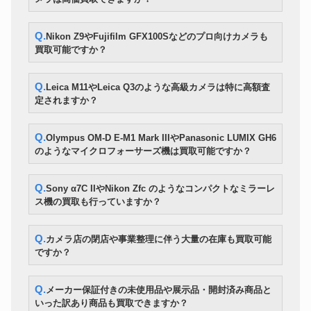
Mamiya Leaf マミヤリーフ
中判デジタルバック
259,000円
Aptus-Ⅱ8
Panasonic パナソニック LUMIX
Q.Nikon Z9やFujifilm GFX100Sなどのプロ向けカメラも
デジタルカメラ
38,500円
LX100II DC-LX100M2
買取可能ですか？
DJI OSMO POCKET-3
アクションカメラ
43,890円
CREATOR COMBO
ミラーレス一眼カメラ
NIKON Z7Ⅱ
108,500円
Q.Leica M11やLeica Q3のような高級カメラは特に高額査
定されますか？
SONY ソニー α7C II ILCE-
ミラーレス一眼カメラ
120,500円
7CM2
Leica ライカ M6 レンジファイ
レンジファインダーカメラ
177,100円
Q.Olympus OM-D E-M1 Mark IIIやPanasonic LUMIX GH6
ンダーカメラ ボディのみ
のようなマイクロフォーサーズ機は買取可能ですか？
Canon キヤノン RF 24-105mm
ズームレンズ
41,580円
F4 L IS USM
コンパクトデジタルカメラ
FUJIFILM/フジフイルム X30
34,300円
Q.Sony α7C IIやNikon Zfc のようなコンパクトなミラーレ
ミラーレスデジタル一眼カメラ
SONY ソニー α7IV ILCE-7M4
122,000円
ス機の買取も行っていますか？
Q.カメラ店の閉店や事業整理に伴う大量の在庫も買取可能
ですか？
Q.メーカー保証付きの未使用品や展示品・開封済み商品と
いった訳あり商品も買取できますか？