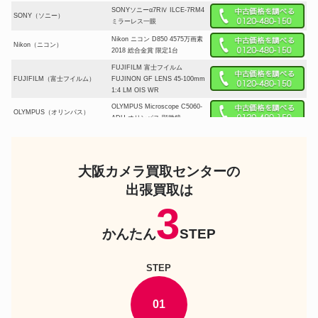
SONYソニーα7RⅣ ILCE-7RM4
SONY（ソニー）
ミラーレス一眼
Nikon ニコン D850 4575万画素
Nikon（ニコン）
2018 総合金賞 限定1台
FUJIFILM 富士フイルム
FUJIFILM（富士フイルム）
FUJINON GF LENS 45-100mm
1:4 LM OIS WR
OLYMPUS Microscope C5060-
OLYMPUS（オリンパス）
ADU オリンパス 顕微鏡
Panasonic LUMIX S5II 20-
Panasonic（パナソニック）
60mm 標準ズームレンズキット
DC-S5M2K
大阪カメラ買取センターの
PENTAX ペンタックス LX 後期
PENTAX（ペンタックス）
フィルムカメラ 一眼レフ
出張買取は
HASSELBLAD 503CX CARL
3
ハッセルブラッド
ZEISS CF PLANAR T* 80MM
F2.8 中判 フィルムカメラ
かんたん
STEP
ライカ カメラ Leica M6
ライカ
Platinum Set 1台 カングルレザ
ー 蛇革 Summilux
STEP
Carl Zeiss DISTAGON T 35 2
カールツァイス
ZF 2 NIKON カールツァイス ニ
コン
01
MAMIYA RZ67PRO Ⅱ D Sekor