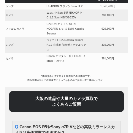
レンズ
FUJINON フジノン 5cm f1.2
1,548,400円
ニコン Nikon S型 NIKKOR-H・
カメラ
786,100円
C 1:2 5cm KEi459-255Y
CANON キャノン SEIKI-
フィルムカメラ
KOGAKU レンズ Seiki-Kogaku
929,600円
Serenar
ライカ LEICA Noctilux 50mm
レンズ
F1.2 非球面 初期型ノクチルック
319,200円
ス
Canon デジタル一眼 EOS-1D X
カメラ
381,500円
Mark II ボディ
HASSELBLAD/ハッセルブラッ
中判カメラ
ド 503CW GOLD SUPREME
562,000円
*価格はあくまでサイト制作時の参考価格です。
50th ANNIVERSARY
売る時期や当社の在庫状況によってかわるので是非一度ご連絡ください。
ミラーレス一眼カメラ
SONY α1 ボディ ILCE-1
423,850円
ROLLEIFLEX ローライフレック
二眼レフ
123,200円
ス 80mm 2.8F Planar
大阪の遺品や大量のカメラ買取で
SONY ソニー α7S III ILCE-
よくあるご質問
デジタル一眼カメラ
218,400円
7SM3
CANON SEIKI-KOGAKU Nikkor
フィルムカメラ
645,400円
1:4.5 5cm レンジファインダー
Canon EOS C300 Mark II ボデ
Q.Canon EOS R5やSony α7R Vなどの高級ミラーレスカ
デジタルシネマカメラ
423,500円
ィ(EFマウント)
メラは高価買取できますか？