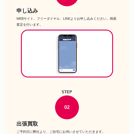
マミヤ
110mm F2.8W付 マミヤ セコー
ル
申し込み
CONTAX T2 コンタックス チタ
WEBサイト、フリーダイヤル、LINEよりお申し込みください。簡易
コンタックス
ンブラック
査定を行います。
Wista ウイスタ 大判カメラ 蛇腹
ウイスタ
カメラ
STEP
02
出張買取
ご予約日に弊社より、ご自宅にお伺いさせていただきます。